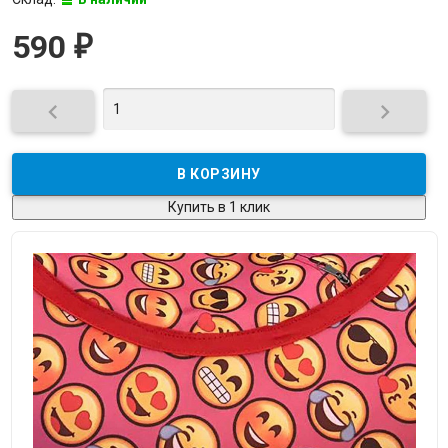
590
₽


Купить в 1 клик