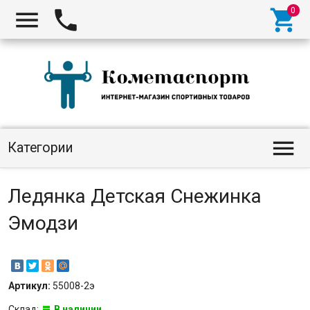




Категории
Ледянка Детская Снежинка
Эмодзи
Артикул:
55008-2э
Склад:
В наличии