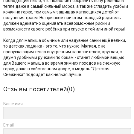
проводящий тепло, что позволяет сохранить попу ребёнка в
тепле даже в самый сильный мороз, а так же сгладить ухабы и
кочки на горке, тем самым защищая катающихся детей от
получения травм. Но при всем при этом - каждый родитель
должен адекватно оценивать всевозможные риски и
возможности своего ребёнка при спуске с той или иной горы!
Когда для малыша обычные или надувные санки ещё велики,
то детская ледянка - это то, что нужно. Мягкая, с не
пропускающим тепло внутренним наполнителем, круглая, с
двумя удобными ручками по бокам - станет любимой вещью
для Вашего малыша во время зимних походов на снежную
горку, даже в собственном дворе, а модель "Детская
Снежинка" подойдет как нельзя лучше.
Отзывы посетителей(
0
)
Ваше имя
Email