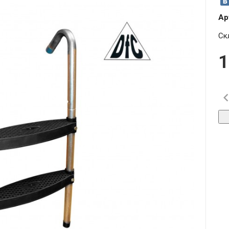
Ар
Ск
1