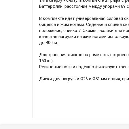
Тяга сверху - снизу: в комплекте 2 грифа с 
Баттерфляй: расстояние между упорами 69 см
В комплекте идет универсальная силовая с
бицепса и жим ногами. Сиденье и спинка ска
положения, спинка 7. Скамья, валики для н
качестве нагрузки на жим ногами использу
до 400 кг.
Для хранения дисков на раме есть встроенн
150 кг).
Резиновые ножки надежно фиксируют трена
Диски для нагрузки Ø26 и Ø51 мм опция, пр