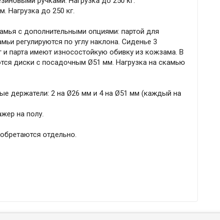
резиновыми ручками. Нагрузка до 250 кг.
. Нагрузка до 250 кг.
камья с дополнительными опциями: партой для
мьи регулируются по углу наклона. Сиденье 3
ог и парта имеют износостойкую обивку из кожзама. В
ются диски с посадочным Ø51 мм. Нагрузка на скамью
ые держатели: 2 на Ø26 мм и 4 на Ø51 мм (каждый на
жер на полу.
иобретаются отдельно.