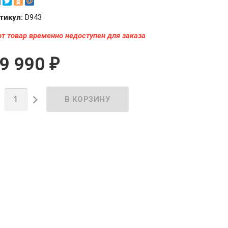
тикул:
D943
от товар временно недоступен для заказа
9 990
₽

