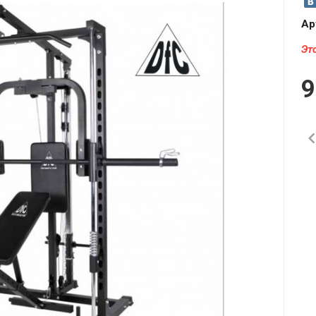
Ар
Эт
9