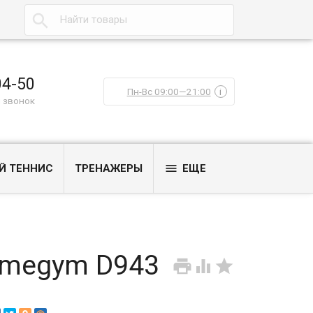

04-50
Пн-Вс 09:00—21:00
i
 звонок

Й ТЕННИС
ТРЕНАЖЕРЫ
ЕЩЕ
omegym D943


