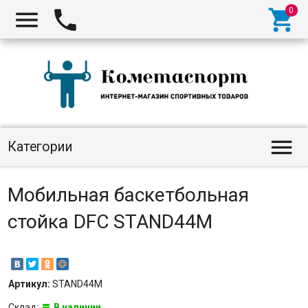




Категории
Мобильная баскетбольная
стойка DFC STAND44M
Артикул:
STAND44M
Склад:
В наличии