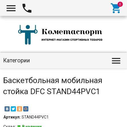




Категории
Баскетбольная мобильная
стойка DFC STAND44PVC1
Артикул:
STAND44PVC1
Склад:
В наличии