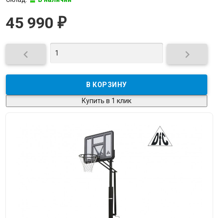
45 990
₽


Купить в 1 клик