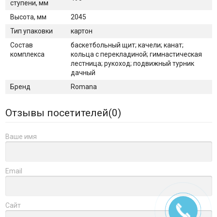
ступени, мм
Высота, мм
2045
Тип упаковки
картон
Состав
баскетбольный щит; качели; канат;
комплекса
кольца с перекладиной; гимнастическая
лестница; рукоход; подвижный турник
дачный
Бренд
Romana
Отзывы посетителей(
0
)
Ваше имя
Email
Сайт