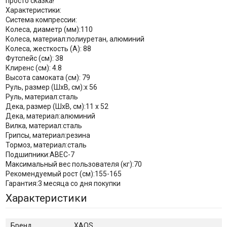
просто сказка!
Характеристики:
Система компрессии:
Колеса, диаметр (мм):110
Колеса, материал:полиуретан, алюминий
Колеса, жесткость (А): 88
Футспейс (см): 38
Клиренс (см): 4.8
Высота самоката (см): 79
Руль, размер (ШхВ, см):х 56
Руль, материал:сталь
Дека, размер (ШхВ, см):11 х 52
Дека, материал:алюминий
Вилка, материал:сталь
Грипсы, материал:резина
Тормоз, материал:сталь
Подшипники:АВЕС-7
Максимальный вес пользователя (кг):70
Рекомендуемый рост (см):155-165
Гарантия:3 месяца со дня покупки
Характеристики
Бренд
XAOS