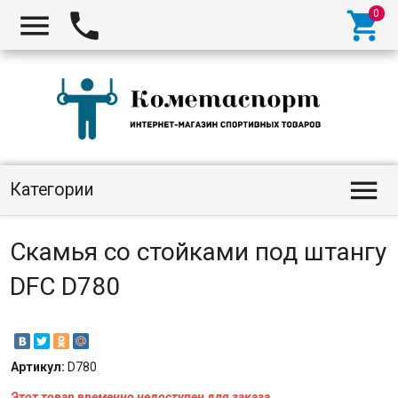




Категории
Скамья со стойками под штангу
DFC D780
Артикул:
D780
Этот товар временно недоступен для заказа