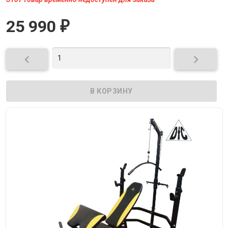
25 990
₽

