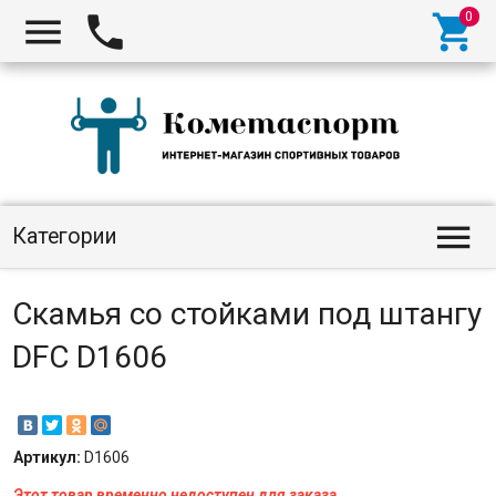




Категории
Скамья со стойками под штангу
DFC D1606
Артикул:
D1606
Этот товар временно недоступен для заказа