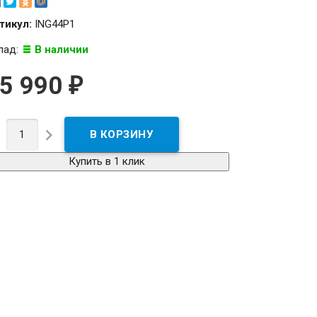
тикул:
ING44P1
лад:
В наличии
5 990
₽


Купить в 1 клик