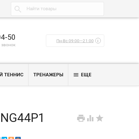

04-50
Пн-Вс 09:00—21:00
i
 звонок

Й ТЕННИС
ТРЕНАЖЕРЫ
ЕЩЕ
 ING44P1


