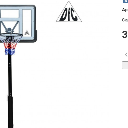
Ар
Ск
3