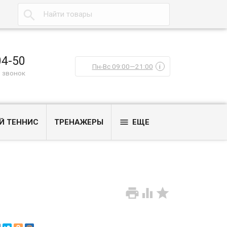

04-50
Пн-Вс 09:00—21:00
i
 звонок

Й ТЕННИС
ТРЕНАЖЕРЫ
ЕЩЕ


