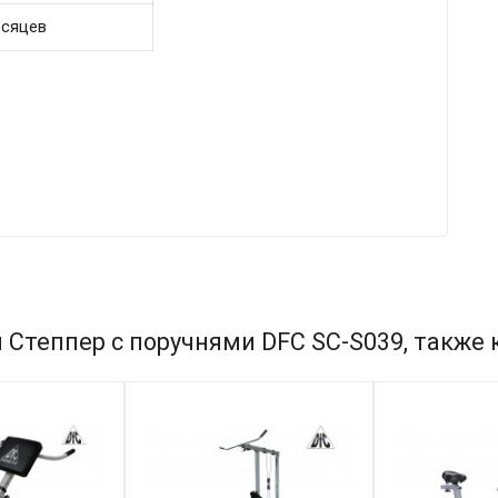
есяцев
 Степпер с поручнями DFC SC-S039, также 