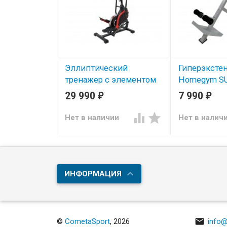
Эллиптический
Гиперэксте
тренажер с элементом
Homegym S
степпера DFC
29 990
7 990
₽
₽
CHALLENGE PRO E8019R


Нет в наличии
Нет в налич
ИНФОРМАЦИЯ

©
CometaSport
, 2026
info@