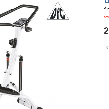
Ар
Эт
2