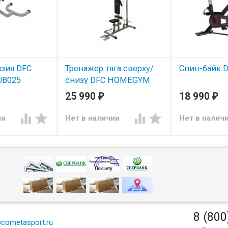
нзия DFC
Тренажер тяга сверху/
Спин-байк 
UB025
снизу DFC HOMEGYM
HM019
25 990
18 990
₽
₽




ии
Нет в наличии
Нет в налич
8 (800
cometasport.ru