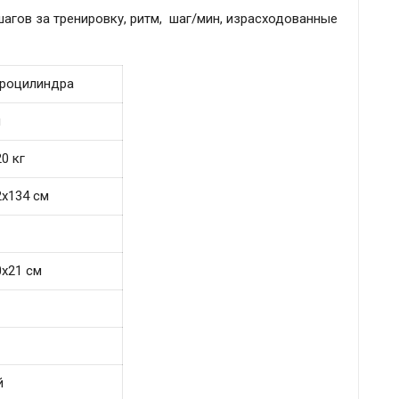
агов за тренировку, ритм, шаг/мин, израсходованные
дроцилиндра
м
0 кг
2х134 см
0х21 см
й