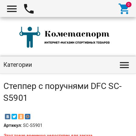




Категории
Степпер с поручнями DFC SC-
S5901
Артикул:
SC-S5901
Этот товар временно недоступен для заказа