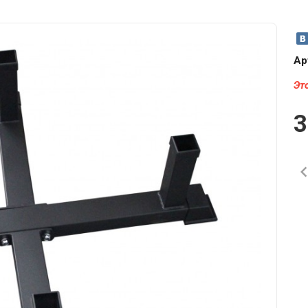
Ар
Эт
3