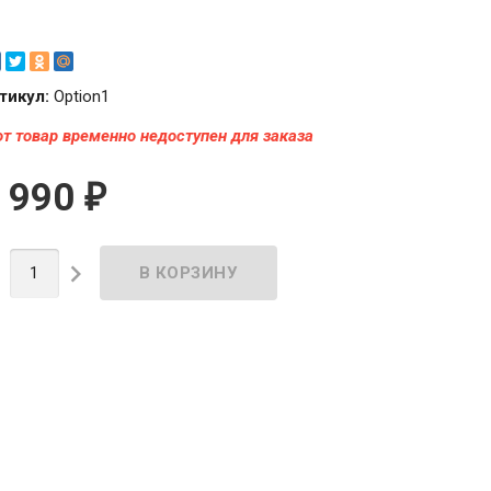
тикул:
Option1
от товар временно недоступен для заказа
 990
₽

