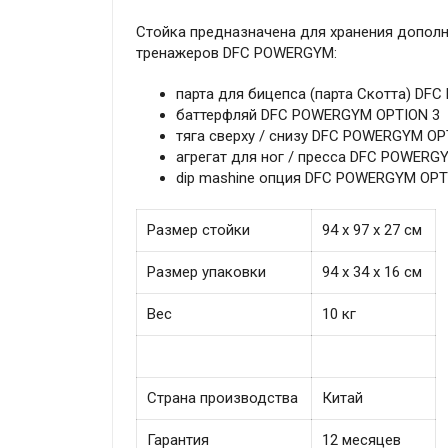
Стойка предназначена для хранения дополн
тренажеров DFC POWERGYM:
парта для бицепса (парта Скотта) DF
баттерфляй DFC POWERGYM OPTION 3
тяга сверху / снизу DFC POWERGYM OP
агрегат для ног / пресса DFC POWERG
dip mashine опция DFC POWERGYM OPT
Размер стойки
94 х 97 х 27 см
Размер упаковки
94 х 34 х 16 см
Вес
10 кг
Страна производства
Китай
Гарантия
12 месяцев