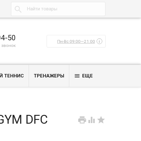

04-50
Пн-Вс 09:00—21:00
i
 звонок

Й ТЕННИС
ТРЕНАЖЕРЫ
ЕЩЕ
RGYM DFC


