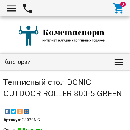




Категории
Теннисный стол DONIC
OUTDOOR ROLLER 800-5 GREEN
Артикул:
230296-G
Склад:
В наличии