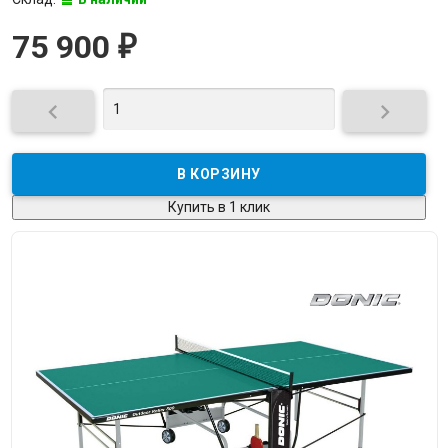
75 900
₽


Купить в 1 клик