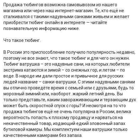
Продажа тюбингов возможна самовывозом из нашего
магазина или через наш интернет-магазин. Те, кто ещё не
сталкивался с такими надувными санками живьем и желает
приобрести тюбинг онлайн в интернете — читайте
познавательную информацию ниже.
Что такое тюбинг.
В России это приспособление получило популярность недавно,
поэтому не все знают, что такое тюбинг и для чего он нужен.
Тюбинг ватрушка – это надувные сани, на которых любители
экстрима катаются и зимой – со снежных гор, и летом – по
воде. В народе им дали простое и привычное для русских
людей название – санки-ватрушки. С этими надувными санями
вы отлично проведёте время с семьей или с друзьями, будь то
морозный зимний или, наоборот. жаркий летний день. Вы
только представьте, каким завораживающим и терзающим дух
может быть скоростной спуск с горы? И несмотря на то что
продажа тюбингов ещё не очень популярна в России, велика
вероятность попасть к плохому продавцу и нарваться на
некачественный товар, издающий едкий зловонный запах
бутиловой камеры. Мы комплектуем наши ватрушки только
качественными камерами без запаха.