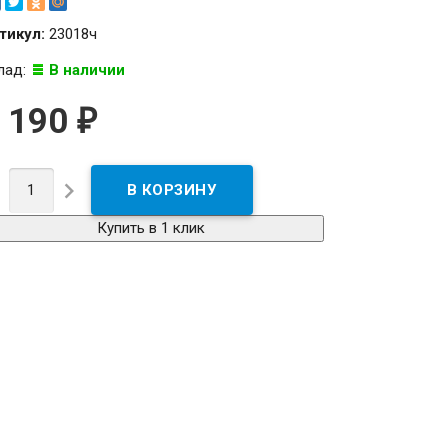
тикул:
23018ч
лад:
В наличии
 190
₽


Купить в 1 клик