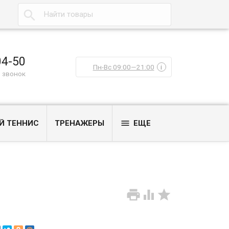

04-50
Пн-Вс 09:00—21:00
i
 звонок

Й ТЕННИС
ТРЕНАЖЕРЫ
ЕЩЕ


