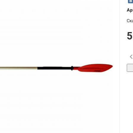
Ар
Ск
5