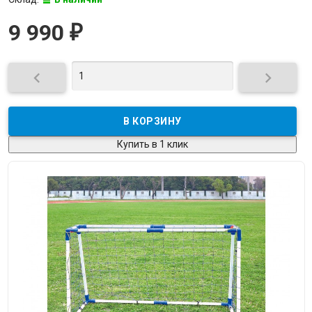
9 990
₽


Купить в 1 клик