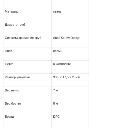
Материал
сталь
Диаметр труб
Система крепления труб
Steel Screw Design
Цвет
белый
Сетка
в комплекте
Размер упаковки
93,5 х 17,5 х 23 см
Вес нетто
7 кг
Вес брутто
8 кг
Бренд
DFC