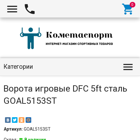




Категории
Ворота игровые DFC 5ft сталь
GOAL5153ST
Артикул:
GOAL5153ST
Склад:
В наличии