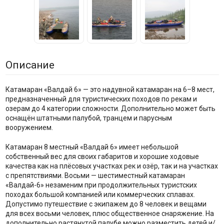
Описание
Катамаран «Валдай 6» — это надувной катамаран на 6–8 мест,
предназначенный для туристических походов по рекам и
озерам до 4 категории сложности. Дополнительно может быть
оснащён штатными палубой, транцем и парусным
вооружением.
Катамаран 8 местный «Валдай 6» имеет небольшой
собственный вес для своих габаритов и хорошие ходовые
качества как на плёсовых участках рек и озёр, так и на участках
с препятствиями. Восьми — шестиместный катамаран
«Валдай-6» незаменим при продолжительных туристских
походах большой компанией или коммерческих сплавах.
Допустимо путешествие с экипажем до 8 человек и вещами
для всех восьми человек, плюс общественное снаряжение. На
дополнительно растянутой палубе можно разместить детей и/