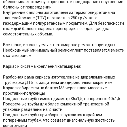
обеспечивает отличную прочность и предохраняет внутренние
баллоны от повреждений.
Внутренние баллоны изготовлены из термополиуретана на
тканевой основе (ТПУ) плотностью 250 гр./м. кв. с
газодержащим полиуретановым покрытием. Для безопасности
в каждый баллон вварена перегородка, создающая два
самостоятельных объема.
Все ткани, используемые в катамаране ремонтнопригодны.
Необходимый минимальный ремкомплект поставляется вместе
с катамараном.
Каркас и система крепления катамарана:
Разборная рама каркаса изготовлена из дюралюминиевых
труб марки Д16Т с защитным анадировочным покрытием.
Каркас собирается на болтах М8 через пластмассовые
проставки-полукницы.
Продольные трубы имеют диаметр 36х1,5, поперечные 40х1,5.
Поперечные трубы для более компактной транспортной
упаковки разделены на 2 части.
Продольные трубы при сборке заужаются к крайним
поперечным трубам, что создает диагональную жесткость
конструкции.