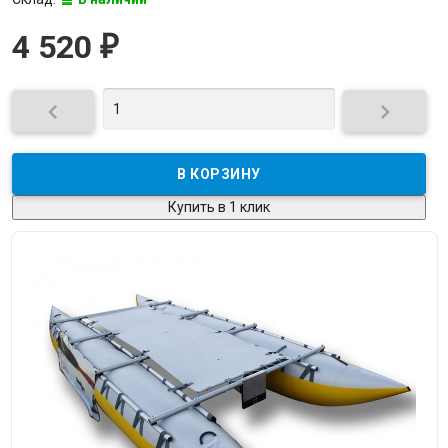
4 520
₽


Купить в 1 клик