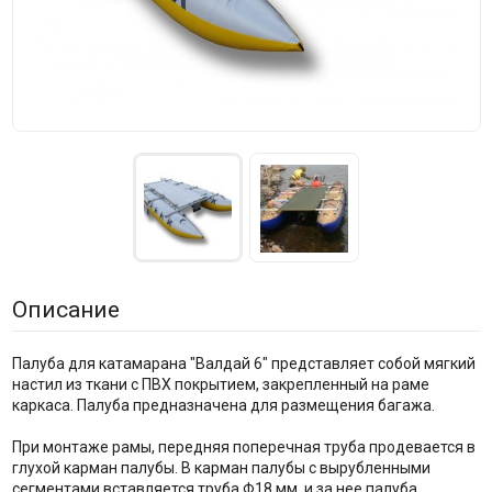
Описание
Палуба для катамарана "Валдай 6" представляет собой мягкий
настил из ткани с ПВХ покрытием, закрепленный на раме
каркаса. Палуба предназначена для размещения багажа.
При монтаже рамы, передняя поперечная труба продевается в
глухой карман палубы. В карман палубы с вырубленными
сегментами вставляется труба Ф18 мм. и за нее палуба