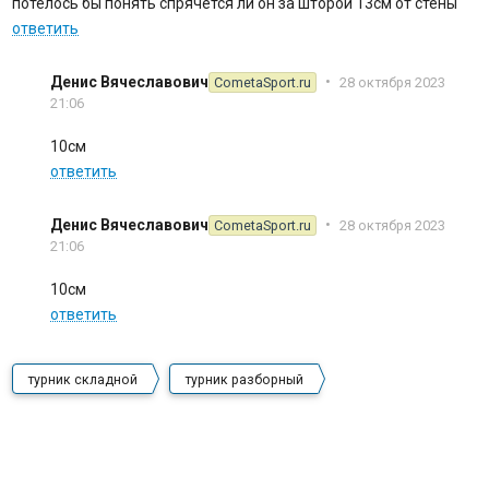
потелось бы понять спрячется ли он за шторой 13см от стены
ответить
Денис Вячеславович
•
CometaSport.ru
28 октября 2023
21:06
10см
ответить
Денис Вячеславович
•
CometaSport.ru
28 октября 2023
21:06
10см
ответить
турник складной
турник разборный