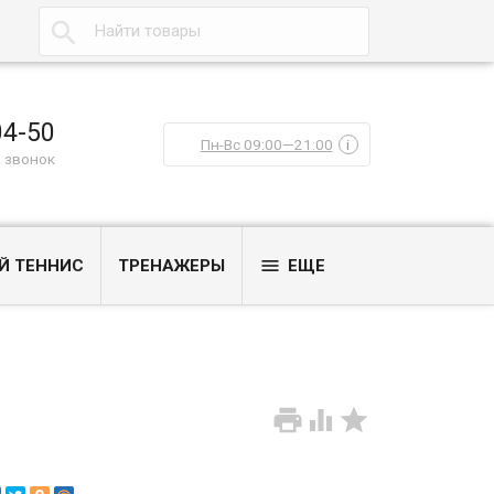

04-50
Пн-Вс 09:00—21:00
i
 звонок

Й ТЕННИС
ТРЕНАЖЕРЫ
ЕЩЕ


