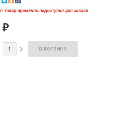
от товар временно недоступен для заказа
0
₽

