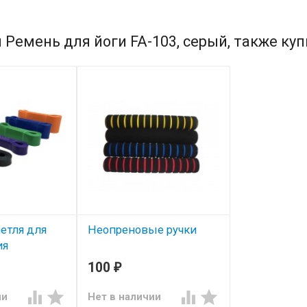
 Ремень для йоги FA-103, серый, также ку
етля для
Неопреновые ручки
ия
100
₽




ии
Нет в наличии